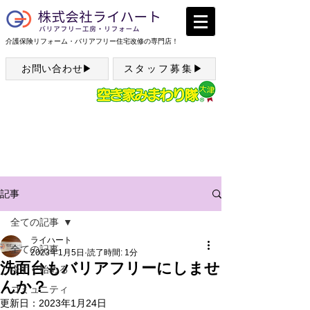
介護保険リフォーム・バリアフリー住宅改修の専門店！
お問い合わせ▶
スタッフ募集▶
記事
全ての記事
ライハート
全ての記事
2023年1月5日
読了時間: 1分
洗面台もバリアフリーにしませ
今すぐ始める
んか？
コミュニティ
更新日：
2023年1月24日